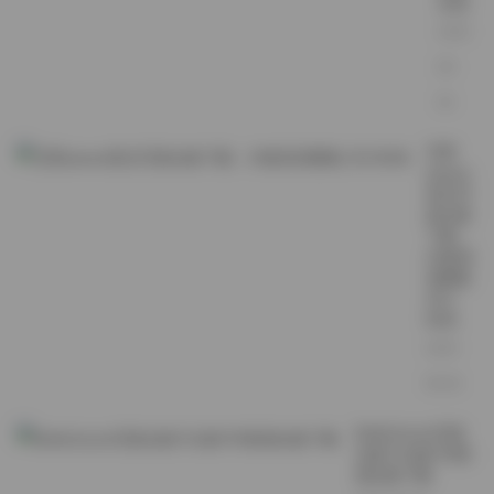
全览
2026-
08-
06
艾西
aiwest
美女写
真合集
下载：
29套高
清图集
共计
8GB
2026-
08-06
BoBoSocks写真
合集751套6TB资
源合集下载